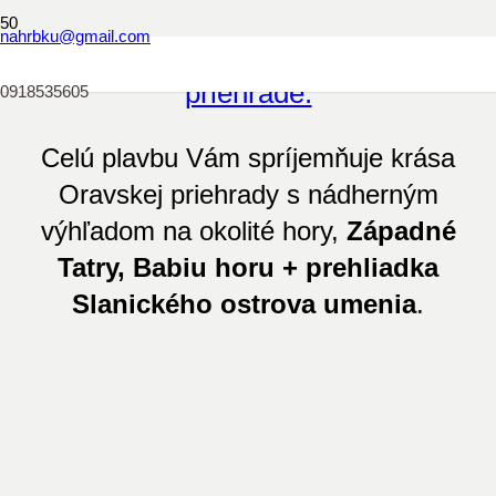
nahrbku@gmail.com
Vyhliadkové plavby po Oravskej
priehrade.
0918535605
Celú plavbu Vám spríjemňuje krása
Oravskej priehrady s nádherným
výhľadom na okolité hory,
Západné
Tatry, Babiu horu + prehliadka
Slanického ostrova umenia
.